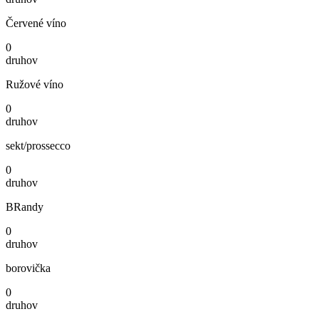
Červené víno
0
druhov
Ružové víno
0
druhov
sekt/prossecco
0
druhov
BRandy
0
druhov
borovička
0
druhov