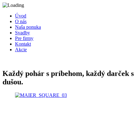
Úvod
O nás
Naša ponuka
Svadby
Pre firmy
Kontakt
Akcie
Každý pohár s príbehom, každý darček s
dušou.