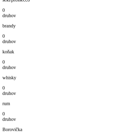
0
druhov
brandy
0
druhov
koňak
0
druhov
whisky
0
druhov
rum
0
druhov
Borovička