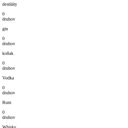
destiláty
0
druhov
gin
0
druhov
koňak
0
druhov
Vodka
0
druhov
Rum
0
druhov
Whisky