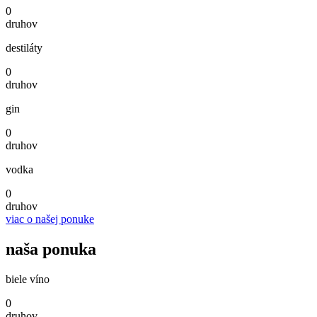
0
druhov
destiláty
0
druhov
gin
0
druhov
vodka
0
druhov
viac o našej ponuke
naša ponuka
biele víno
0
druhov